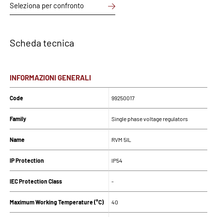
Seleziona per confronto
Scheda tecnica
INFORMAZIONI GENERALI
Code
99250017
Family
Single phase voltage regulators
Name
RVM 5IL
IP Protection
IP54
IEC Protection Class
-
Maximum Working Temperature (°C)
40