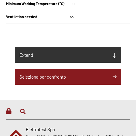
Minimum Working Temperature (°C)
-10
Ventilation needed
no
SUPPLY
Input supply
230 Vac ±10%
Extend
Maximum input frequency (Hz)
60
Seleziona per confronto
Minimum input frequency (Hz)
50
Nominal Input current (A)
5
Nominal Input Power (W)
1450
OUTPUT
Elettrotest Spa