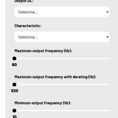
Output DC:
Characteristic:
Maximum output frequency (Hz):
80
80
Maximum output frequency with derating (Hz):
320
320
Minimum output frequency (Hz):
10
10