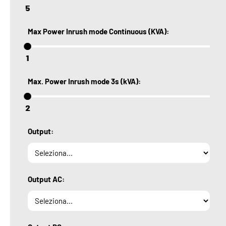
5
5
Max Power Inrush mode Continuous (KVA):
1
1
Max. Power Inrush mode 3s (kVA):
2
2
Output:
Output AC: