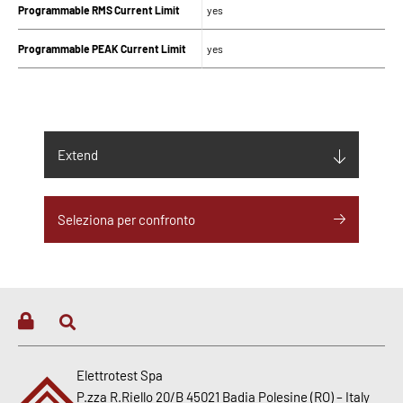
Programmable RMS Current Limit
yes
Programmable PEAK Current Limit
yes
SUPPLY
Input supply (V)
400Vac ± 10% 3Ph Without neutral
Extend
Maximum Input current (Arms)
160
Seleziona per confronto
Maximum input current neutral
-
(Arms)
Maximum Input Frequency (Hz)
63
Minimum Input Frequency (Hz)
47
DIMENSIONI
Elettrotest Spa
P.zza R.Riello 20/B 45021 Badia Polesine (RO) – Italy