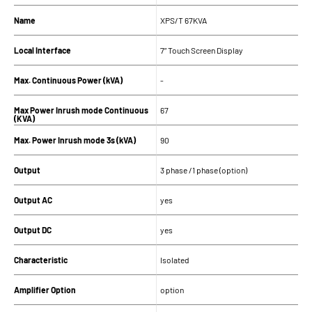
Name
XPS/T 67KVA
Local Interface
7” Touch Screen Display
Max. Continuous Power (kVA)
-
Max Power Inrush mode Continuous
67
(KVA)
Max. Power Inrush mode 3s (kVA)
90
Output
3 phase /1 phase (option)
Output AC
yes
Output DC
yes
Characteristic
Isolated
Amplifier Option
option