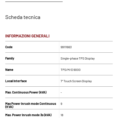
Scheda tecnica
INFORMAZIONI GENERALI
Code
99111663
Family
Single-phase TPS Display
Name
TPS/M/D 9000
Local Interface
7” Touch Screen Display
Max. Continuous Power (kVA)
-
Max Power Inrush mode Continuous
9
(KVA)
Max. Power Inrush mode 3s (kVA)
18