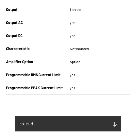
Output
1 phase
Output AC
yes
Output DC
yes
Characteristic
Not isolated
Amplifier Option
option
Programmable RMS Current Limit
yes
Programmable PEAK Current Limit
yes
SUPPLY
Input supply (V)
400Vac ± 10% 3PH+N
Extend
Maximum Input current (Arms)
24