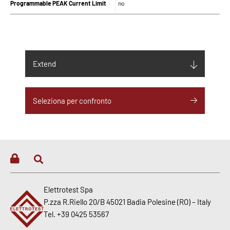
Programmable PEAK Current Limit
no
SUPPLY
Input supply (V)
230Vac ± 10% 1Ph
Extend
Maximum Input current (Arms)
12
Seleziona per confronto
Maximum input current neutral
-
(Arms)
Maximum Input Frequency (Hz)
60
Minimum Input Frequency (Hz)
50
DIMENSIONI
Elettrotest Spa
P.zza R.Riello 20/B 45021 Badia Polesine (RO) – Italy
Size Height
191
Tel. +39 0425 53567
Size Width
471