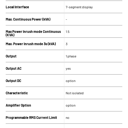
Local Interface
7-segment display
Max. Continuous Power (kVA)
-
Max Power Inrush mode Continuous
1.5
(KVA)
Max. Power Inrush mode 3s (kVA)
3
Output
1 phase
Output AC
yes
Output DC
option
Characteristic
Not isolated
Amplifier Option
option
Programmable RMS Current Limit
no