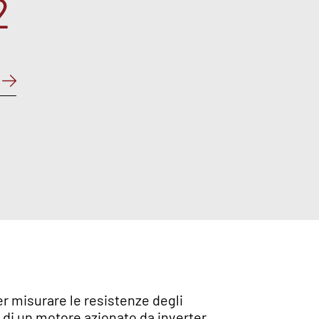
2
er misurare le resistenze degli
 di un motore azionato da inverter