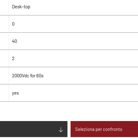
Desk-top
0
40
2
2000Vdc for 60s
yes
Seleziona per confronto
230Vac ± 10% 1Ph