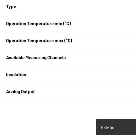
Type
Operation Temperature min (°C)
Operation Temperature max (°C)
Available Measuring Channels
Insulation
Analog Output
SUPPLY
Extend
Input supply