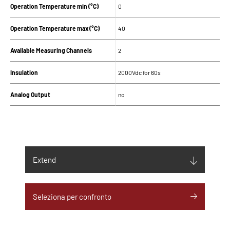
Operation Temperature min (°C)
0
Operation Temperature max (°C)
40
Available Measuring Channels
2
Insulation
2000Vdc for 60s
Analog Output
no
SUPPLY
Input supply
230Vac ± 10% 1Ph
Extend
Maximum Input Current (A)
2.5
Maximum Input Frequency (Hz)
Seleziona per confronto
60
Minimum Input Frequency (Hz)
50