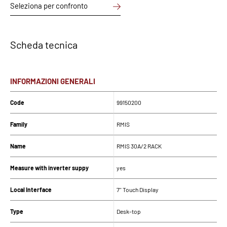
Seleziona per confronto
Scheda tecnica
INFORMAZIONI GENERALI
Code
99150200
Family
RMIS
Name
RMIS 30A/2 RACK
Measure with inverter suppy
yes
Local Interface
7'' Touch Display
Type
Desk-top