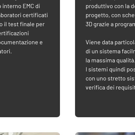
o interno EMC di
produttivo con la 
oratori certificati
progetto, con sche
 il test finale per
3D grazie a progr
ertificazioni
documentazione e
Viene data particol
atori.
di un sistema facil
la massima qualità
I sistemi quindi po
con uno stretto sis
verifica dei requisi