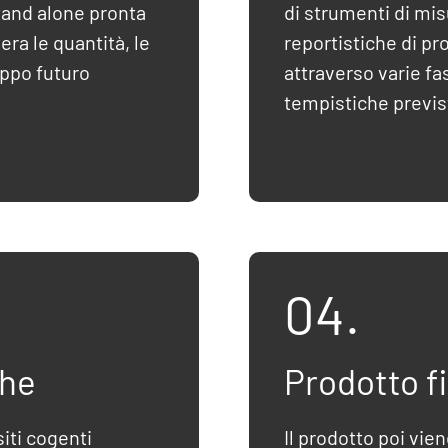
tand alone pronta
di strumenti di misu
era le quantità, le
reportistiche di p
uppo futuro
attraverso varie f
tempistiche previs
04.
che
Prodotto f
iti cogenti
Il prodotto poi vie