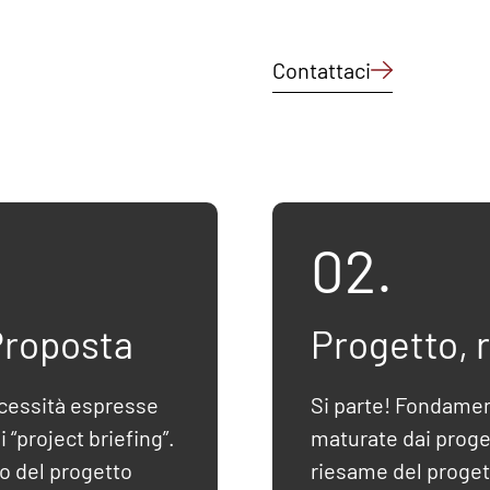
Contattaci
02.
Proposta
Progetto, 
ecessità espresse
Si parte! Fondame
 “project briefing”.
maturate dai proget
o del progetto
riesame del progett